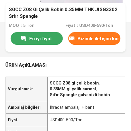
SGCC Z08 Gi Çelik Bobin 0.35MM THK JISG3302
Sıfır Spangle
MOQ：5 Ton
Fiyat：USD400-590/Ton
En iyi fiyat
Bizimle iletişim kur
ÜRüN AçıKLAMASı
SGCC Z08 gi çelik bobin
,
Vurgulamak:
0.35MM gi çelik sarmal
,
Sıfır Spangle galvanizli bobin
Ambalaj bilgileri
İhracat ambalajı + bant
Fiyat
USD400-590/Ton