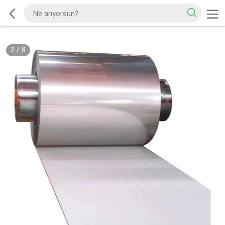
2
/
8