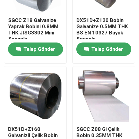
Bizim Hakkımızda
SGCC Z18 Galvanize
DX51D+Z120 Bobin
Yaprak Bobini 0.8MM
Galvanize 0.5MM THK
THK JISG3302 Mini
BS EN 10327 Büyük
Fabrika turu
Spangle
Spangle
Talep Gönder
Talep Gönder
Kalite Kontrolü
Bizimle İletişim
Haberler
Paslanmaz Çelik Sac Levha
DX51D+Z160
SGCC Z08 Gi Çelik
Galvanizli Çelik Bobin
Bobin 0.35MM THK
304 Paslanmaz Sac