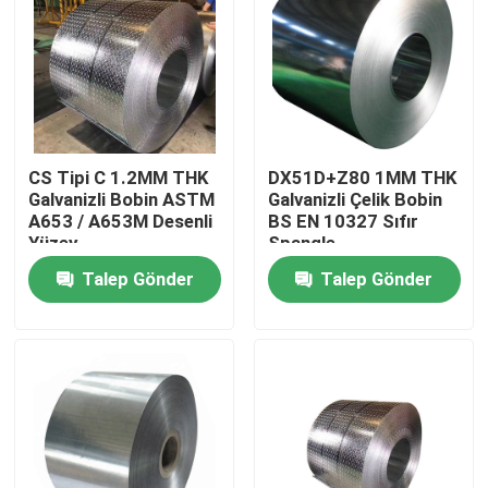
CS Tipi C 1.2MM THK
DX51D+Z80 1MM THK
Galvanizli Bobin ASTM
Galvanizli Çelik Bobin
A653 / A653M Desenli
BS EN 10327 Sıfır
Yüzey
Spangle
Talep Gönder
Talep Gönder
Evde
Ürün
Videolar